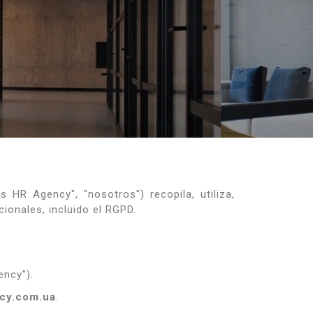
s HR Agency", "nosotros") recopila, utiliza,
ionales, incluido el RGPD.
ency").
cy.com.ua
.