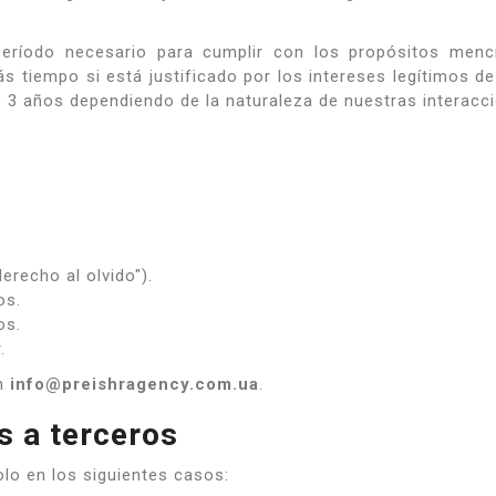
eríodo necesario para cumplir con los propósitos menc
 tiempo si está justificado por los intereses legítimos de 
 3 años dependiendo de la naturaleza de nuestras interacci
derecho al olvido").
os.
os.
.
on
info@preishragency.com.ua
.
s a terceros
o en los siguientes casos: