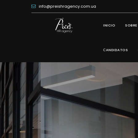
info@preishragency.com.ua
INICIO
SOBRE
СANDIDATOS